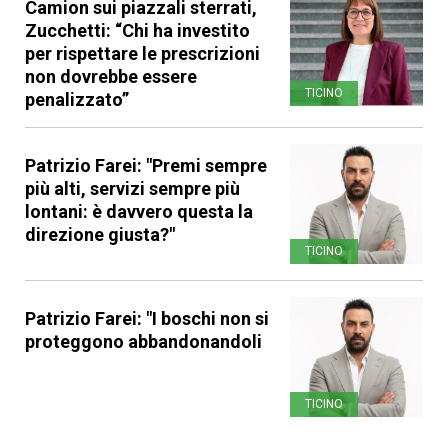
Camion sui piazzali sterrati,
Zucchetti: “Chi ha investito
per rispettare le prescrizioni
non dovrebbe essere
TICINO
penalizzato”
Patrizio Farei: "Premi sempre
più alti, servizi sempre più
lontani: è davvero questa la
direzione giusta?"
TICINO
Patrizio Farei: "I boschi non si
proteggono abbandonandoli
TICINO