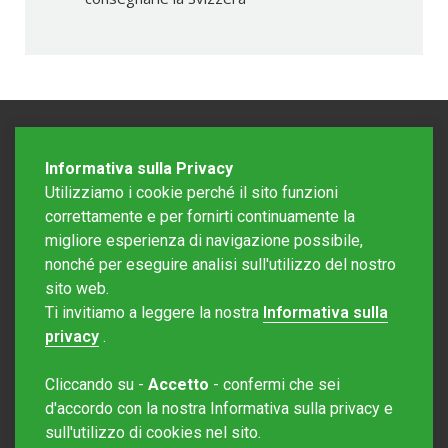
Informativa sulla Privacy
Utilizziamo i cookie perché il sito funzioni
correttamente e per fornirti continuamente la
migliore esperienza di navigazione possibile,
nonché per eseguire analisi sull'utilizzo del nostro
sito web.
Redazione Mattinonline
Ti invitiamo a leggere la nostra
Informativa sulla
Editore Rotostampa SA
redazione@mattinonline.ch
privacy
.
Normativa Privacy (GDPR)
Cliccando su -
Accetto
- confermi che sei
Sito creato da
Redesign
d'accordo con la nostra Informativa sulla privacy e
sull'utilizzo di cookies nel sito.