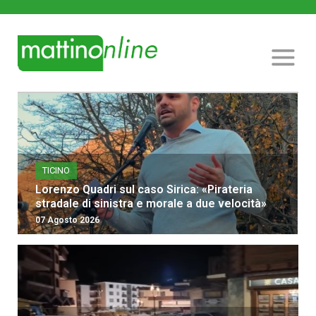
TICINO
Lorenzo Quadri sul caso Sirica: «Pirateria
stradale di sinistra e morale a due velocità»
07 Agosto 2026