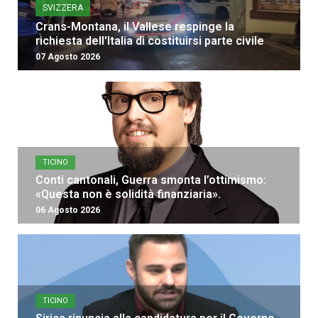
SVIZZERA
Crans-Montana, il Vallese respinge la
richiesta dell'Italia di costituirsi parte civile
07 Agosto 2026
TICINO
Conti cantonali, Guerra smonta l’ottimismo:
«Questa non è solidità finanziaria».
06 Agosto 2026
TICINO