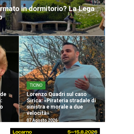
ormato in dormitorio? La Lega
o
TICINO
nde
Lorenzo Quadri sul caso
:
Sirica: «Pirateria stradale di
lo
sinistra e morale a due
velocità»
07 Agosto 2026