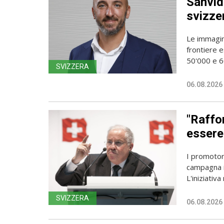
Sanvido
svizze
Le immagin
frontiere e
50'000 e 60
SVIZZERA
06.08.2026
"Raffor
essere 
I promotori
campagna i
L'iniziativa 
SVIZZERA
06.08.2026