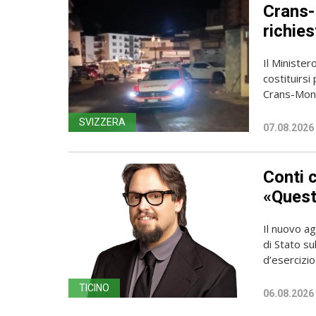
Crans-
richies
Il Ministero
costituirsi
Crans-Mont
SVIZZERA
07.08.2026
Conti 
«Questa
Il nuovo ag
di Stato su
d’esercizio 
TICINO
06.08.2026