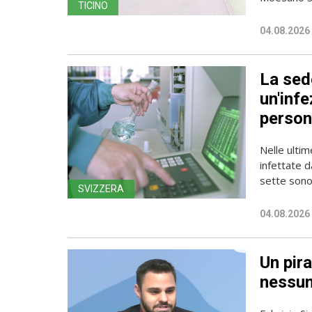
TICINO
04.08.2026
La sede
un'infe
person
Nelle ulti
infettate d
sette sono 
SVIZZERA
04.08.2026
Un pira
nessun