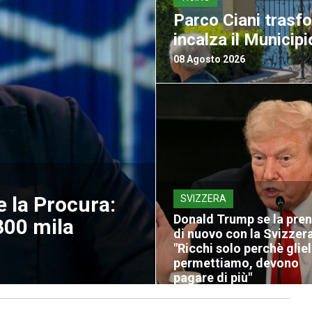
Parco Ciani trasf
incalza il Municipi
08 Agosto 2026
e la Procura:
SVIZZERA
Donald Trump se la pre
00 mila
di nuovo con la Svizzera
"Ricchi solo perchè glie
permettiamo, devono
pagare di più"
08 Agosto 2026