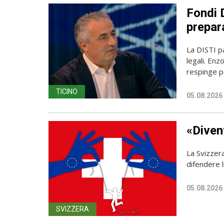
Fondi D
prepara
La DISTI pa
legali. Enz
respinge p
TICINO
05.08.2026
«Diven
La Svizzer
difendere l
05.08.2026
SVIZZERA