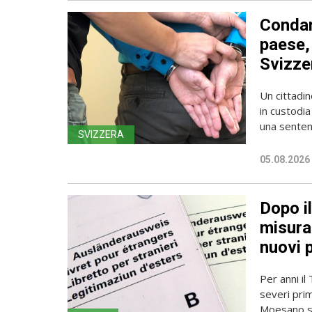
Condan
paese, 
Svizze
Un cittadin
in custodia
una sentenz
SVIZZERA
05.08.2026
Dopo i
misura 
nuovi 
Per anni il
severi pri
Moesano se