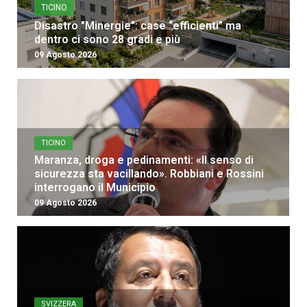
TICINO
Disastro "Minergie": case “efficienti” ma
dentro ci sono 28 gradi e più
09 Agosto 2026
TICINO
Maranza, droga e pedinamenti: «Il senso di
sicurezza sta vacillando». Robbiani e Rossini
interrogano il Municipio
09 Agosto 2026
SVIZZERA