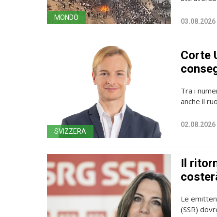
MONDO
03.08.2026
Corte 
conseg
Tra i numer
anche il ru
02.08.2026
SVIZZERA
Il rito
coster
Le emittent
(SSR) dovr