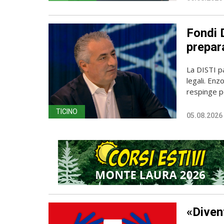
Fondi D
prepara
La DISTI pa
legali. Enz
respinge p
TICINO
05.08.2026
«Diven