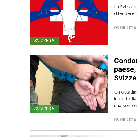
La Svizzer
difendere l
05.08.2026
SVIZZERA
Condan
paese, 
Svizze
Un cittadin
in custodia
una sentenz
SVIZZERA
05.08.2026