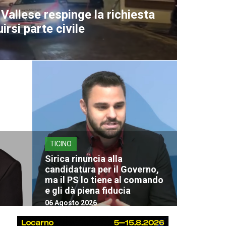
Vallese respinge la richiesta
uirsi parte civile
TICINO
Sirica rinuncia alla
candidatura per il Governo,
ma il PS lo tiene al comando
e gli dà piena fiducia
06 Agosto 2026