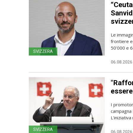
“Ceuta
Sanvido
svizze
Le immagin
frontiere e
50'000 e 60
SVIZZERA
06.08.2026
"Raffor
essere 
I promotori
campagna i
L'iniziativa 
SVIZZERA
06.08.2026