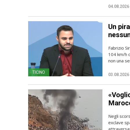
04.08.2026
Un pira
nessun
Fabrizio Si
104 km/h do
non una sem
TICINO
03.08.2026
«Vogli
Marocc
Negli scors
exclave spa
attraversato