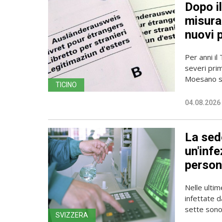
Dopo i
misura 
nuovi 
Per anni il
severi pri
Moesano se
TICINO
04.08.2026
La sede
un'infe
person
Nelle ulti
infettate d
sette sono 
SVIZZERA