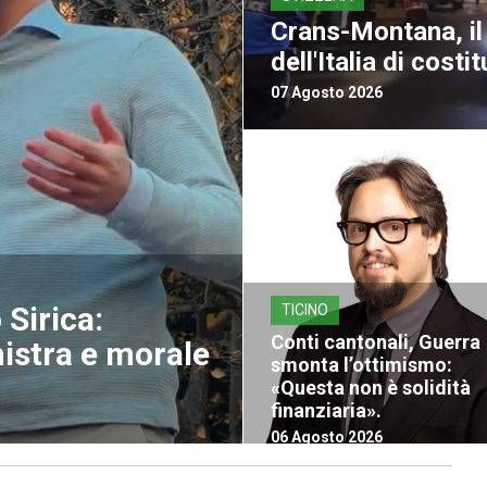
Crans-Montana, il 
dell'Italia di costit
07 Agosto 2026
Sirica:
TICINO
Conti cantonali, Guerra
nistra e morale
smonta l’ottimismo:
«Questa non è solidità
finanziaria».
06 Agosto 2026