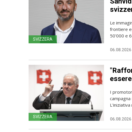
Sanvido
svizze
Le immagin
frontiere e
50'000 e 60
SVIZZERA
06.08.2026
"Raffor
essere 
I promotori
campagna i
L'iniziativa 
SVIZZERA
06.08.2026