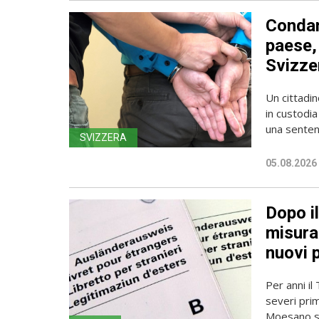
Condan
paese, 
Svizze
Un cittadin
in custodia
una sentenz
SVIZZERA
05.08.2026
Dopo i
misura 
nuovi 
Per anni il
severi pri
Moesano se