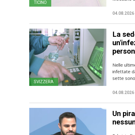
TICINO
04.08.2026
La sede
un'infe
person
Nelle ulti
infettate d
sette sono 
SVIZZERA
04.08.2026
Un pira
nessun