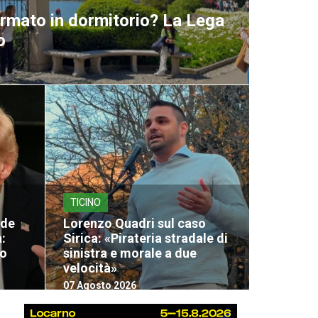
ormato in dormitorio? La Lega
o
TICINO
nde
Lorenzo Quadri sul caso
:
Sirica: «Pirateria stradale di
lo
sinistra e morale a due
velocità»
07 Agosto 2026