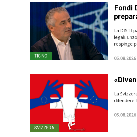
Fondi D
prepara
La DISTI pa
legali. Enz
respinge p
TICINO
05.08.2026
«Diven
La Svizzer
difendere l
05.08.2026
SVIZZERA