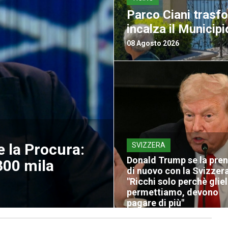
Parco Ciani trasf
incalza il Municipi
08 Agosto 2026
e la Procura:
SVIZZERA
Donald Trump se la pre
00 mila
di nuovo con la Svizzera
"Ricchi solo perchè glie
permettiamo, devono
pagare di più"
08 Agosto 2026