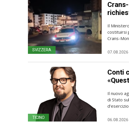
Crans-
richies
Il Ministero
costituirsi
Crans-Mont
SVIZZERA
07.08.2026
Conti 
«Questa
Il nuovo ag
di Stato su
d’esercizio 
TICINO
06.08.2026