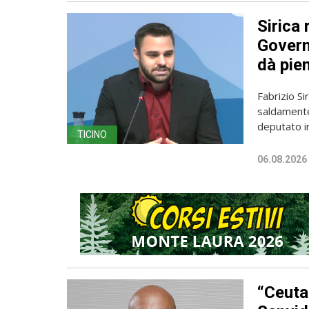
Sirica 
Governo
dà pien
Fabrizio Sir
saldamente
deputato in
TICINO
06.08.2026
“Ceuta