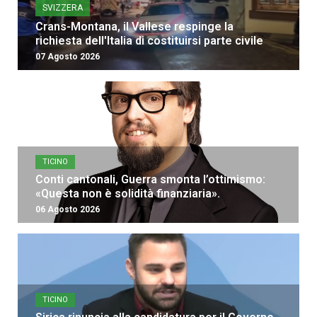
SVIZZERA
Crans-Montana, il Vallese respinge la
richiesta dell'Italia di costituirsi parte civile
07 Agosto 2026
TICINO
Conti cantonali, Guerra smonta l’ottimismo:
«Questa non è solidità finanziaria».
06 Agosto 2026
TICINO