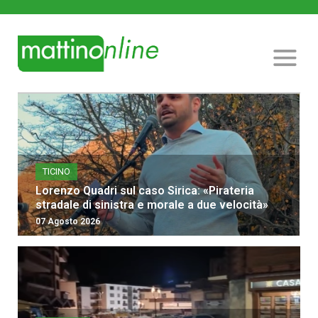
TICINO
Lorenzo Quadri sul caso Sirica: «Pirateria
stradale di sinistra e morale a due velocità»
07 Agosto 2026