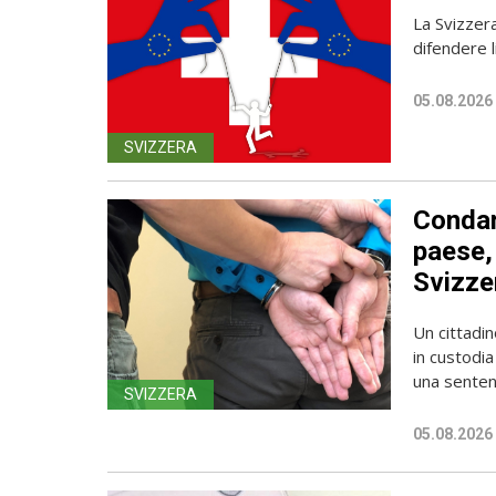
La Svizzer
difendere l
05.08.2026
SVIZZERA
Condan
paese, 
Svizze
Un cittadin
in custodia
una sentenz
SVIZZERA
05.08.2026