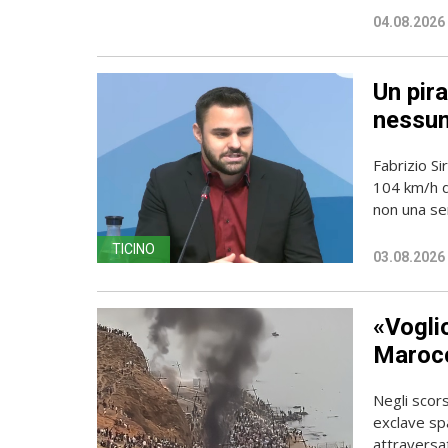
04.08.2026
Un pira
nessun
Fabrizio Si
104 km/h do
non una sem
TICINO
03.08.2026
«Vogli
Marocc
Negli scors
exclave spa
attraversato