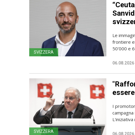
“Ceuta
Sanvido
svizze
Le immagin
frontiere e
50'000 e 60
SVIZZERA
06.08.2026
"Raffor
essere 
I promotori
campagna i
L'iniziativa 
SVIZZERA
06.08.2026