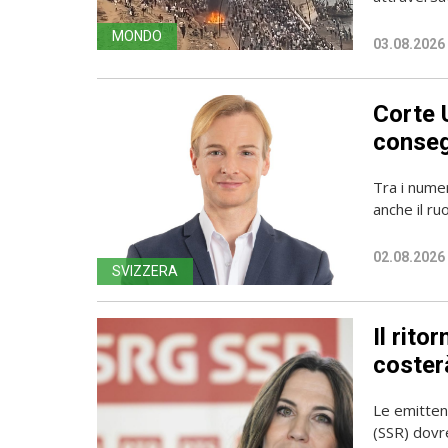
MONDO
03.08.2026
Corte 
conseg
Tra i numer
anche il ru
02.08.2026
SVIZZERA
Il rito
coster
Le emittent
(SSR) dovr