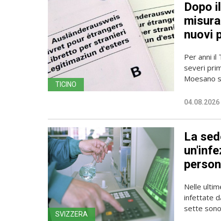
Dopo i
misura 
nuovi 
Per anni il
severi pri
Moesano se
TICINO
04.08.2026
La sede
un'infe
person
Nelle ulti
infettate d
sette sono 
SVIZZERA