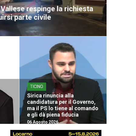
Vallese respinge la richiesta
uirsi parte civile
TICINO
Sirica rinuncia alla
candidatura per il Governo,
ma il PS lo tiene al comando
e gli dà piena fiducia
06 Agosto 2026