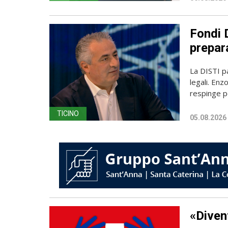
Fondi D
prepara
La DISTI pa
legali. Enz
respinge p
TICINO
05.08.2026
«Diven