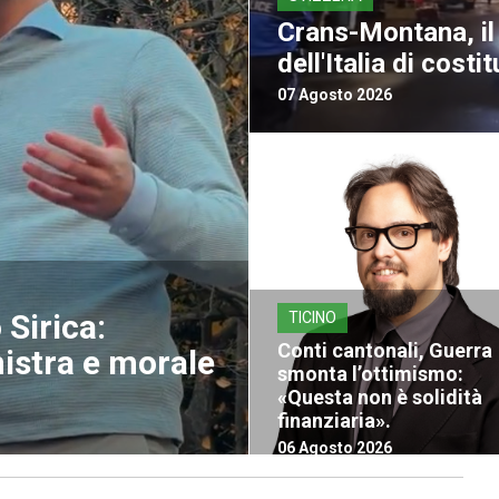
Crans-Montana, il 
dell'Italia di costit
07 Agosto 2026
Sirica:
TICINO
Conti cantonali, Guerra
nistra e morale
smonta l’ottimismo:
«Questa non è solidità
finanziaria».
06 Agosto 2026