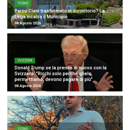
TICINO
Parco Ciani trasformato in dormitorio? La
Lega incalza il Municipio
08 Agosto 2026
SVIZZERA
Donald Trump se la prende di nuovo con la
Svizzera: "Ricchi solo perchè glielo
permettiamo, devono pagare di più"
08 Agosto 2026
TICINO