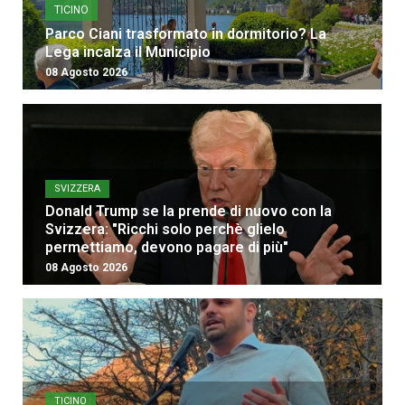
TICINO
Parco Ciani trasformato in dormitorio? La
Lega incalza il Municipio
08 Agosto 2026
SVIZZERA
Donald Trump se la prende di nuovo con la
Svizzera: "Ricchi solo perchè glielo
permettiamo, devono pagare di più"
08 Agosto 2026
TICINO