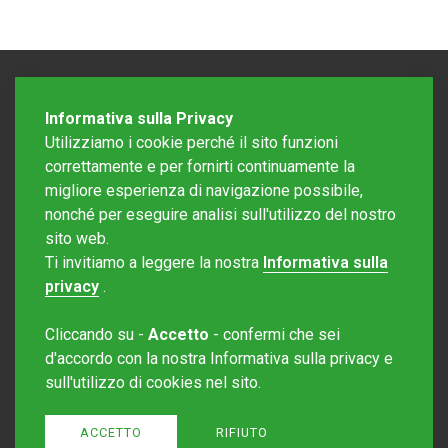
Informativa sulla Privacy
Utilizziamo i cookie perché il sito funzioni
correttamente e per fornirti continuamente la
migliore esperienza di navigazione possibile,
nonché per eseguire analisi sull'utilizzo del nostro
sito web.
Redazione Mattinonline
Ti invitiamo a leggere la nostra
Informativa sulla
Editore Rotostampa SA
redazione@mattinonline.ch
privacy
.
Normativa Privacy (GDPR)
Cliccando su -
Accetto
- confermi che sei
Sito creato da
Redesign
d'accordo con la nostra Informativa sulla privacy e
sull'utilizzo di cookies nel sito.
ACCETTO
RIFIUTO