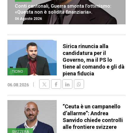
Conti cantonali, Guerra smonta l’ottimismo:
«Questa non è solidità finanziaria».
06 Agosto 2026
Sirica rinuncia alla
candidatura per il
Governo, ma il PS lo
tiene al comando e gli dà
TICINO
piena fiducia
06.08.2026
“Ceuta è un campanello
d’allarme”: Andrea
Sanvido chiede controlli
alle frontiere svizzere
SVIZZERA