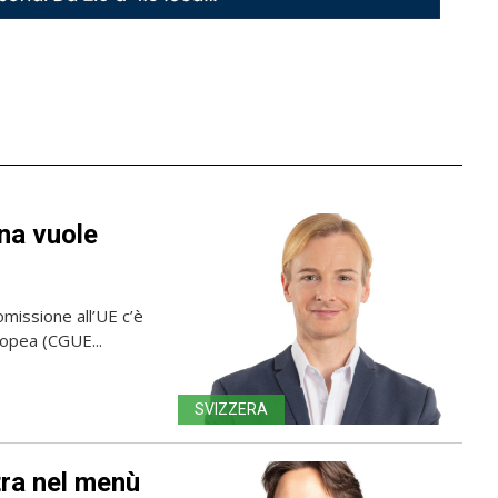
rna vuole
omissione all’UE c’è
uropea (CGUE...
SVIZZERA
tra nel menù