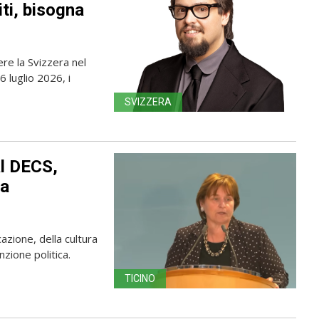
iti, bisogna
re la Svizzera nel
 luglio 2026, i
SVIZZERA
al DECS,
la
azione, della cultura
zione politica.
TICINO