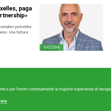
xelles, paga
artnership»
rontalieri potrebbe
’anno. Una fattura
SVIZZERA
ente e per fornirti continuamente la migliore esperienza di navig
vacy
.