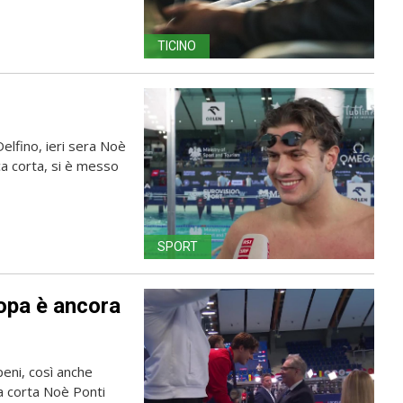
TICINO
lfino, ieri sera Noè
asca corta, si è messo
SPORT
ropa è ancora
eni, così anche
ca corta Noè Ponti