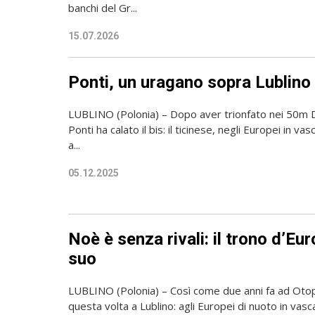
banchi del Gr...
15.07.2026
Ponti, un uragano sopra Lublino
LUBLINO (Polonia) – Dopo aver trionfato nei 50m De
Ponti ha calato il bis: il ticinese, negli Europei in v
a...
05.12.2025
Noè è senza rivali: il trono d’Eu
suo
LUBLINO (Polonia) – Così come due anni fa ad Otop
questa volta a Lublino: agli Europei di nuoto in vas