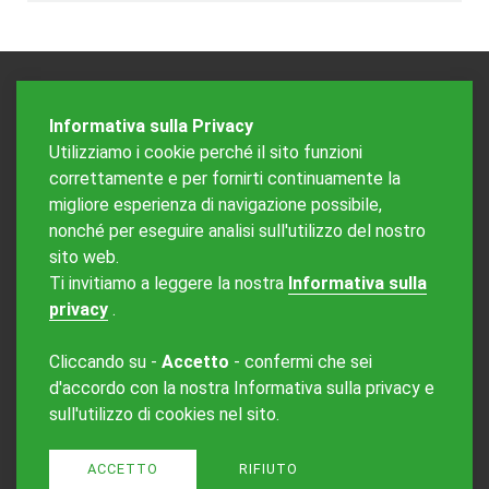
Informativa sulla Privacy
Utilizziamo i cookie perché il sito funzioni
correttamente e per fornirti continuamente la
migliore esperienza di navigazione possibile,
nonché per eseguire analisi sull'utilizzo del nostro
sito web.
Redazione Mattinonline
Ti invitiamo a leggere la nostra
Informativa sulla
Editore Rotostampa SA
redazione@mattinonline.ch
privacy
.
Normativa Privacy (GDPR)
Cliccando su -
Accetto
- confermi che sei
Sito creato da
Redesign
d'accordo con la nostra Informativa sulla privacy e
sull'utilizzo di cookies nel sito.
ACCETTO
RIFIUTO