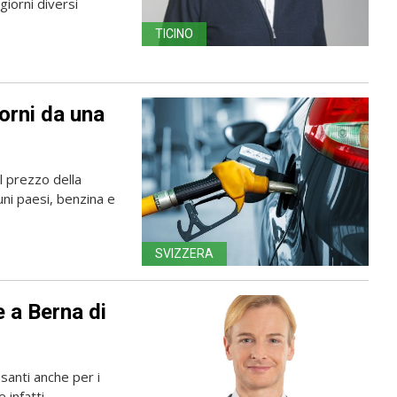
giorni diversi
TICINO
iorni da una
l prezzo della
ni paesi, benzina e
SVIZZERA
e a Berna di
esanti anche per i
e infatti