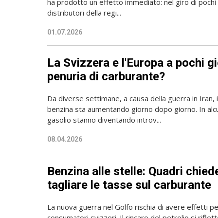
ha prodotto un effetto immediato: nel giro di pochi 
distributori della regi...
01.07.2026
La Svizzera e l'Europa a pochi g
penuria di carburante?
Da diverse settimane, a causa della guerra in Iran, i
benzina sta aumentando giorno dopo giorno. In alcu
gasolio stanno diventando introv...
08.04.2026
Benzina alle stelle: Quadri chied
tagliare le tasse sul carburante
La nuova guerra nel Golfo rischia di avere effetti p
consumatori svizzeri. Il rincaro del petrolio si riflett