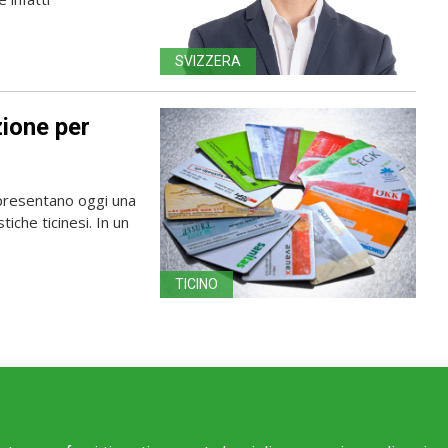
SVIZZERA
ione per
ppresentano oggi una
iche ticinesi. In un
TICINO