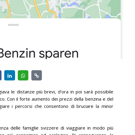
iava le distanze più brevi, d'ora in poi sarà possibile
ico. Con il forte aumento dei prezzi della benzina e del
legiare i percorsi che consentono di bruciare la minor
za delle famiglie svizzere di viaggiare in modo più
rso più economico ed ecologico. Di conseguenza, la