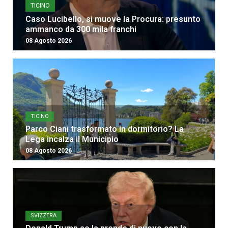
TICINO
Caso Lucibello, si muove la Procura: presunto
ammanco da 300 mila franchi
08 Agosto 2026
TICINO
Parco Ciani trasformato in dormitorio? La
Lega incalza il Municipio
08 Agosto 2026
SVIZZERA