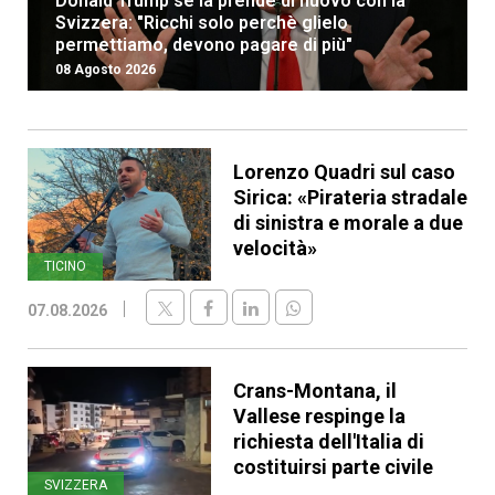
Donald Trump se la prende di nuovo con la
Svizzera: "Ricchi solo perchè glielo
permettiamo, devono pagare di più"
08 Agosto 2026
Lorenzo Quadri sul caso
Sirica: «Pirateria stradale
di sinistra e morale a due
velocità»
TICINO
07.08.2026
Crans-Montana, il
Vallese respinge la
richiesta dell'Italia di
costituirsi parte civile
SVIZZERA