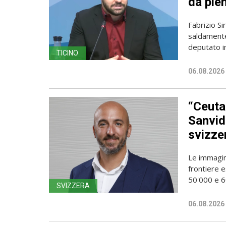
dà pien
Fabrizio Sir
saldamente
deputato in
TICINO
06.08.2026
“Ceuta
Sanvido
svizze
Le immagin
frontiere e
50'000 e 60
SVIZZERA
06.08.2026