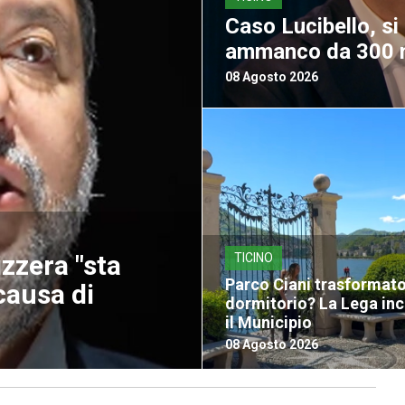
Caso Lucibello, s
ammanco da 300 m
08 Agosto 2026
izzera "sta
TICINO
Parco Ciani trasformato
causa di
dormitorio? La Lega inc
il Municipio
08 Agosto 2026