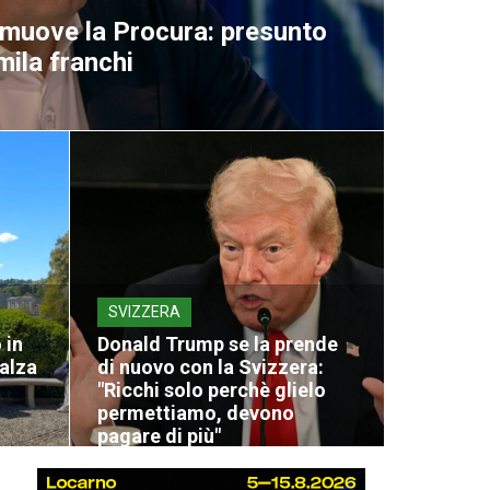
i muove la Procura: presunto
ila franchi
SVIZZERA
 in
Donald Trump se la prende
alza
di nuovo con la Svizzera:
"Ricchi solo perchè glielo
permettiamo, devono
pagare di più"
08 Agosto 2026