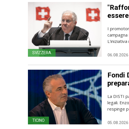
"Raffor
essere 
I promotori
campagna i
L'iniziativa 
SVIZZERA
06.08.2026
Fondi D
prepara
La DISTI pa
legali. Enz
respinge p
TICINO
05.08.2026