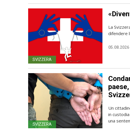
«Diven
La Svizzer
difendere l
05.08.2026
SVIZZERA
Condan
paese, 
Svizze
Un cittadin
in custodia
una sentenz
SVIZZERA