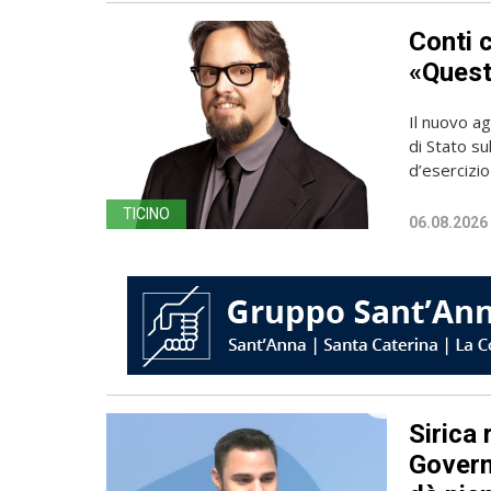
Conti 
«Questa
Il nuovo ag
di Stato su
d’esercizio 
TICINO
06.08.2026
Sirica 
Governo