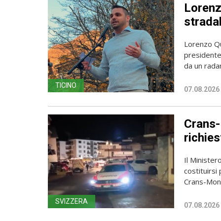
Lorenzo
stradal
Lorenzo Qua
presidente 
da un radar
TICINO
07.08.2026
Crans-
richies
Il Ministero
costituirsi
Crans-Mont
SVIZZERA
07.08.2026