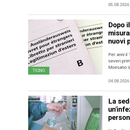
05.08.2026
Dopo i
misura 
nuovi 
Per anni il
severi pri
Moesano se
TICINO
04.08.2026
La sede
un'infe
person