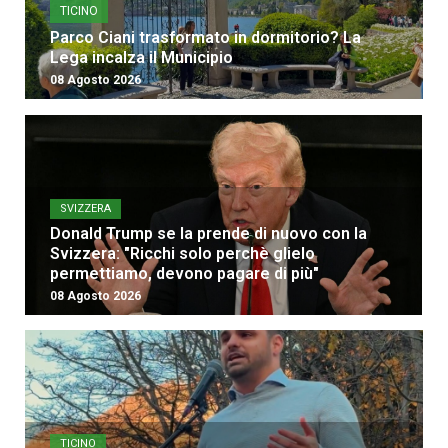
TICINO
Parco Ciani trasformato in dormitorio? La
Lega incalza il Municipio
08 Agosto 2026
SVIZZERA
Donald Trump se la prende di nuovo con la
Svizzera: "Ricchi solo perchè glielo
permettiamo, devono pagare di più"
08 Agosto 2026
TICINO