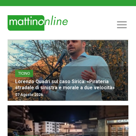
TICINO
Lorenzo Quadri sul caso Sirica: «Pirateria
stradale di sinistra e morale a due velocità»
07 Agosto 2026