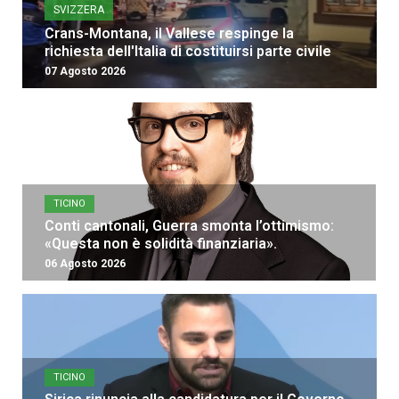
SVIZZERA
Crans-Montana, il Vallese respinge la
richiesta dell'Italia di costituirsi parte civile
07 Agosto 2026
TICINO
Conti cantonali, Guerra smonta l’ottimismo:
«Questa non è solidità finanziaria».
06 Agosto 2026
TICINO