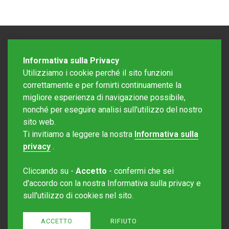
Informativa sulla Privacy
Utilizziamo i cookie perché il sito funzioni
correttamente e per fornirti continuamente la
migliore esperienza di navigazione possibile,
nonché per eseguire analisi sull'utilizzo del nostro
sito web.
Redazione Mattinonline
Ti invitiamo a leggere la nostra
Informativa sulla
Editore Rotostampa SA
redazione@mattinonline.ch
privacy
.
Normativa Privacy (GDPR)
Cliccando su -
Accetto
- confermi che sei
Sito creato da
Redesign
d'accordo con la nostra Informativa sulla privacy e
sull'utilizzo di cookies nel sito.
ACCETTO
RIFIUTO