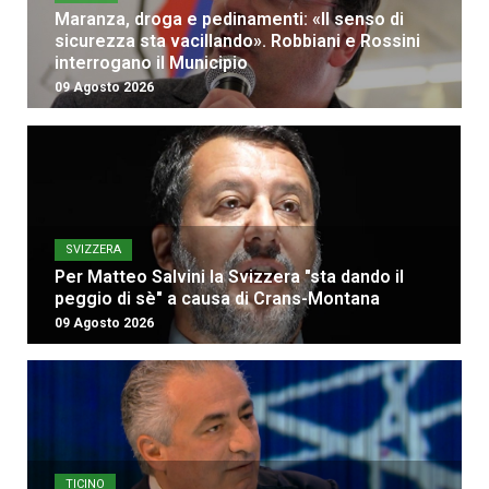
Maranza, droga e pedinamenti: «Il senso di
sicurezza sta vacillando». Robbiani e Rossini
interrogano il Municipio
09 Agosto 2026
SVIZZERA
Per Matteo Salvini la Svizzera "sta dando il
peggio di sè" a causa di Crans-Montana
09 Agosto 2026
TICINO