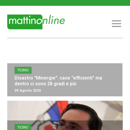
TICINO
Disastro "Minergie": case “efficienti” ma
dentro ci sono 28 gradi e più
09 Agosto 2026
TICINO