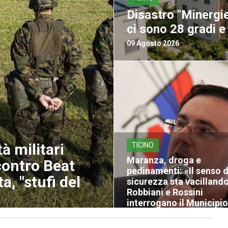
Disastro "Minergie
ci sono 28 gradi e
09 Agosto 2026
tà militari
TICINO
Maranza, droga e
contro Beat
pedinamenti: «Il senso d
ta, "stufi del
sicurezza sta vacillando
Robbiani e Rossini
interrogano il Municipio
09 Agosto 2026