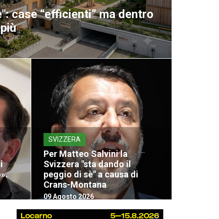
": case “efficienti” ma dentro
 più
SVIZZERA
Per Matteo Salvini la
i
Svizzera "sta dando il
».
peggio di sè" a causa di
Crans-Montana
09 Agosto 2026