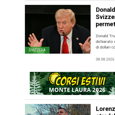
Donald
Svizzer
permet
Donald Trum
dichiarato 
di dollari c
SVIZZERA
08.08.2026
Lorenzo