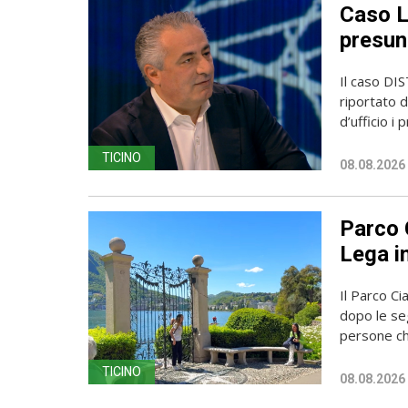
Caso L
presun
Il caso DIS
riportato d
d’ufficio i pr
TICINO
08.08.2026
Parco 
Lega in
Il Parco Ci
dopo le seg
persone ch
TICINO
08.08.2026