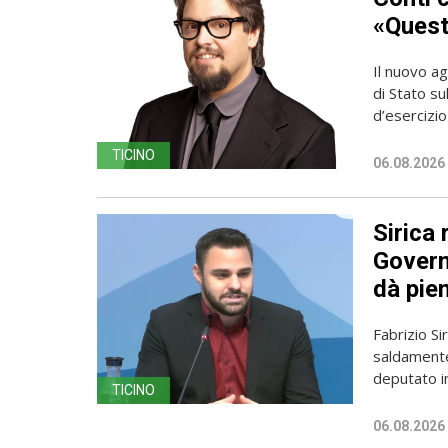
«Questa
Il nuovo ag
di Stato su
d’esercizio 
TICINO
06.08.2026
Sirica 
Governo
dà pien
Fabrizio Sir
saldamente
deputato in
TICINO
06.08.2026