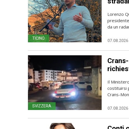
stradal
Lorenzo Qua
presidente 
da un radar
TICINO
07.08.2026
Crans-
richies
Il Ministero
costituirsi
Crans-Mont
SVIZZERA
07.08.2026
Conti 