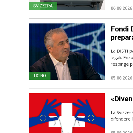
SVIZZERA
06.08.2026
Fondi D
prepara
La DISTI pa
legali. Enz
respinge p
TICINO
05.08.2026
«Diven
La Svizzer
difendere l
05.08.2026