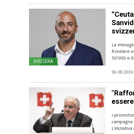
“Ceuta
Sanvido
svizze
Le immagin
frontiere e
50'000 e 60
SVIZZERA
06.08.2026
"Raffor
essere 
I promotori
campagna i
L'iniziativa 