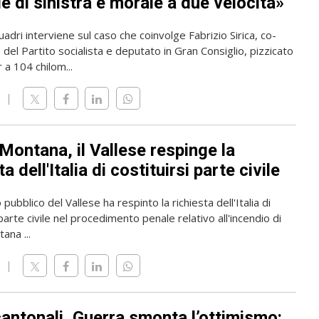
e di sinistra e morale a due velocità»
dri interviene sul caso che coinvolge Fabrizio Sirica, co-
del Partito socialista e deputato in Gran Consiglio, pizzicato
 a 104 chilom...
Montana, il Vallese respinge la
ta dell'Italia di costituirsi parte civile
 pubblico del Vallese ha respinto la richiesta dell'Italia di
 parte civile nel procedimento penale relativo all'incendio di
ana ...
cantonali, Guerra smonta l’ottimismo: