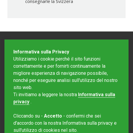
consegnarle la Svizzera
Informativa sulla Privacy
Utilizziamo i cookie perché il sito funzioni
correttamente e per fornirti continuamente la
migliore esperienza di navigazione possibile,
nonché per eseguire analisi sull'utilizzo del nostro
sito web.
Redazione Mattinonline
Ti invitiamo a leggere la nostra
Informativa sulla
Editore Rotostampa SA
redazione@mattinonline.ch
privacy
.
Normativa Privacy (GDPR)
Cliccando su -
Accetto
- confermi che sei
Sito creato da
Redesign
d'accordo con la nostra Informativa sulla privacy e
sull'utilizzo di cookies nel sito.