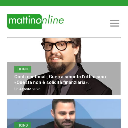
TICINO
Conti cantonali, Guerra smonta l’ottimismo:
«Questa non è solidità finanziaria».
06 Agosto 2026
TICINO