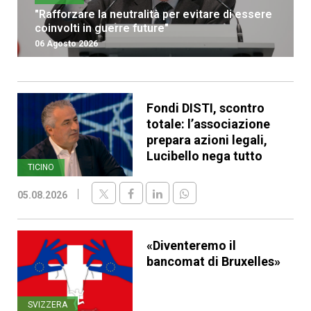
"Rafforzare la neutralità per evitare di essere
coinvolti in guerre future"
06 Agosto 2026
Fondi DISTI, scontro
totale: l’associazione
prepara azioni legali,
Lucibello nega tutto
TICINO
05.08.2026
«Diventeremo il
bancomat di Bruxelles»
SVIZZERA