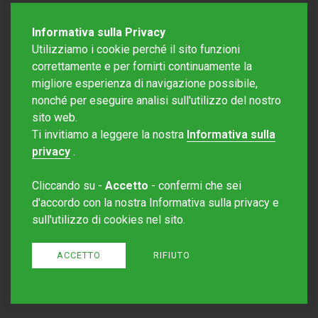
Informativa sulla Privacy
Utilizziamo i cookie perché il sito funzioni
correttamente e per fornirti continuamente la
migliore esperienza di navigazione possibile,
nonché per eseguire analisi sull'utilizzo del nostro
sito web.
Redazione Mattinonline
Ti invitiamo a leggere la nostra
Informativa sulla
Editore Rotostampa SA
redazione@mattinonline.ch
privacy
.
Normativa Privacy (GDPR)
Cliccando su -
Accetto
- confermi che sei
Sito creato da
Redesign
d'accordo con la nostra Informativa sulla privacy e
sull'utilizzo di cookies nel sito.
ACCETTO
RIFIUTO